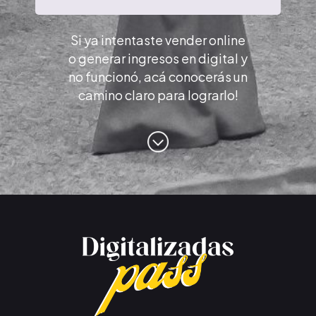
Si ya intentaste vender online
o generar ingresos en digital y
no funcionó, acá conocerás un
camino claro para lograrlo!