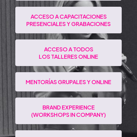
ACCESO A CAPACITACIONES
PRESENCIALES Y GRABACIONES
ACCESO A TODOS
LOS TALLERES ONLINE
MENTORÍAS GRUPALES Y ONLINE
BRAND EXPERIENCE
(WORKSHOPS IN COMPANY)