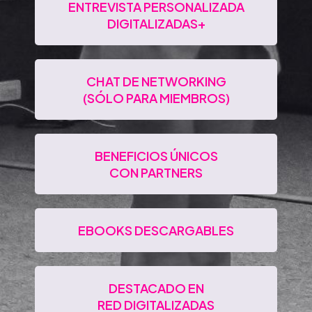
ENTREVISTA PERSONALIZADA
DIGITALIZADAS+
CHAT DE NETWORKING
(SÓLO PARA MIEMBROS)
BENEFICIOS ÚNICOS
CON PARTNERS
EBOOKS DESCARGABLES
DESTACADO EN
RED DIGITALIZADAS